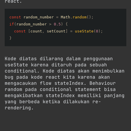
react.
const
 random_number 
=
 Math
.
random
(
)
;
if
(
random_number 
>
0.5
)
{
const
[
count
,
 setCount
]
=
useState
(
0
)
;
}
Kode diatas dilarang dalam penggunaan
useState karena ditaruh pada sebuah
conditional. Kode diatas akan menimbulkan
bug pada kode react kita karena akan
mengacaukan flow stateIndex. Behaviour
random pada conditional statement bisa
mengakibatkan stateIndex memiliki panjang
yang berbeda ketika dilakukan re-
rendering.