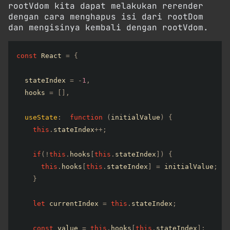
rootVdom kita dapat melakukan rerender
dengan cara menghapus isi dari rootDom
dan mengisinya kembali dengan rootVdom.
const
 React 
=
{
  stateIndex 
=
-
1
,
  hooks 
=
[
]
,
useState
:
function
(
initialValue
)
{
this
.
stateIndex
++
;
if
(
!
this
.
hooks
[
this
.
stateIndex
]
)
{
this
.
hooks
[
this
.
stateIndex
]
=
 initialValue
;
}
let
 currentIndex 
=
this
.
stateIndex
;
const
 value 
=
this
.
hooks
[
this
.
stateIndex
]
;