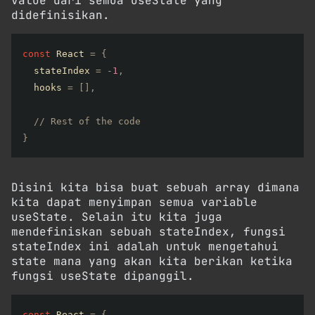
value dari semua useState yang
didefinisikan.
const
 React 
=
{
  stateIndex 
=
-
1
,
  hooks 
=
[
]
,
// Rest of the code
}
Disini kita bisa buat sebuah array dimana
kita dapat menyimpan semua variable
useState. Selain itu kita juga
mendefiniskan sebuah stateIndex, fungsi
stateIndex ini adalah untuk mengetahui
state mana yang akan kita berikan ketika
fungsi useState dipanggil.
const
 React 
=
{