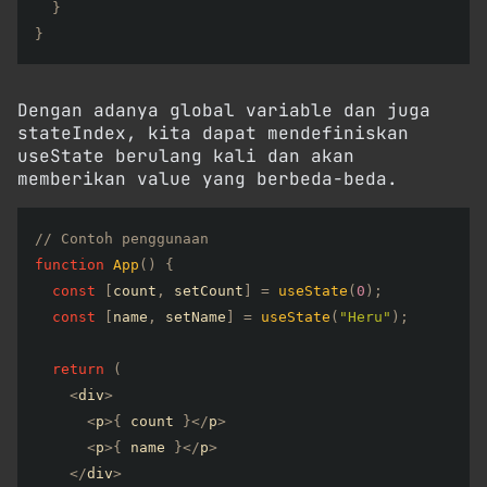
}
}
Dengan adanya global variable dan juga
stateIndex, kita dapat mendefiniskan
useState berulang kali dan akan
memberikan value yang berbeda-beda.
// Contoh penggunaan
function
App
(
)
{
const
[
count
,
 setCount
]
=
useState
(
0
)
;
const
[
name
,
 setName
]
=
useState
(
"Heru"
)
;
return
(
<
div
>
<
p
>
{
 count 
}
<
/
p
>
<
p
>
{
 name 
}
<
/
p
>
<
/
div
>