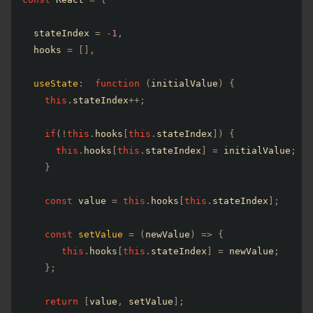
  stateIndex 
=
-
1
,
  hooks 
=
[
]
,
useState
:
function
(
initialValue
)
{
this
.
stateIndex
++
;
if
(
!
this
.
hooks
[
this
.
stateIndex
]
)
{
this
.
hooks
[
this
.
stateIndex
]
=
 initialValue
;
}
const
 value 
=
this
.
hooks
[
this
.
stateIndex
]
;
const
setValue
=
(
newValue
)
=>
{
this
.
hooks
[
this
.
stateIndex
]
=
 newValue
;
}
;
return
[
value
,
 setValue
]
;