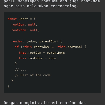
perlu menyimpan rootDom and juga rootVdom
agar bisa melakukan rerendering.
const
 React 
=
{
rootDom
:
null
,
rootVdom
:
null
,
render
:
(
vdom
,
 parentDom
)
{
if
(
!
this
.
rootVdom 
&&
!
this
.
rootDom
)
{
this
.
rootDom 
=
 parentDom
;
this
.
rootVdom 
=
 vdom
;
}
// ...
// Rest of the code
}
}
Dengan menginisialisasi rootDom dan