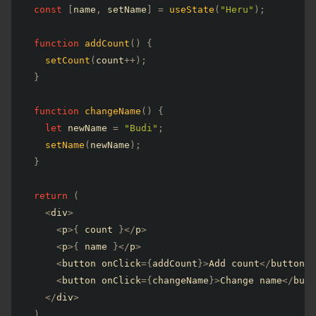
const
[
name
,
 setName
]
=
useState
(
"Heru"
)
;
function
addCount
(
)
{
setCount
(
count
++
)
;
}
function
changeName
(
)
{
let
 newName 
=
"Budi"
;
setName
(
newName
)
;
}
return
(
<
div
>
<
p
>
{
 count 
}
<
/
p
>
<
p
>
{
 name 
}
<
/
p
>
<
button onClick
=
{
addCount
}
>
Add count
<
/
button
>
<
button onClick
=
{
changeName
}
>
Change name
<
/
butt
<
/
div
>
)