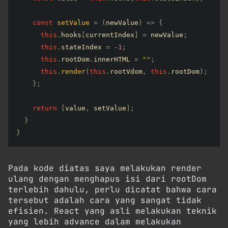
const
setValue
=
(
newValue
)
=>
{
this
.
hooks
[
currentIndex
]
=
 newValue
;
this
.
stateIndex 
=
-
1
;
this
.
rootDom
.
innerHTML 
=
""
;
this
.
render
(
this
.
rootVdom
,
this
.
rootDom
)
;
}
;
return
[
value
,
 setValue
]
;
}
}
Pada kode diatas saya melakukan render
ulang dengan menghapus isi dari rootDom
terlebih dahulu, perlu dicatat bahwa cara
tersebut adalah cara yang sangat tidak
efisien. React yang asli melakukan teknik
yang lebih advance dalam melakukan